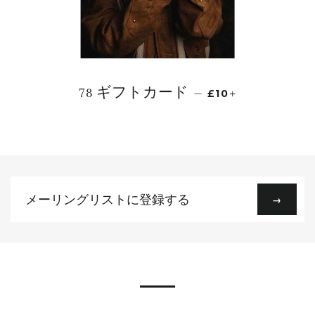
78 ギフトカード
—
£10
メ
→
ー
リ
ン
グ
リ
ス