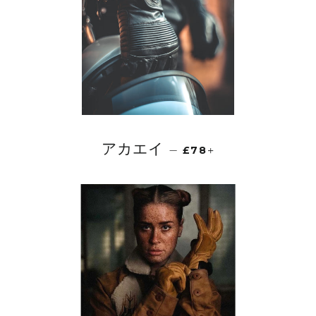
アカエイ
—
£78