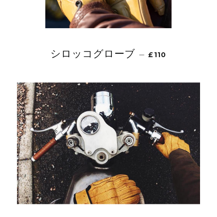
シロッコグローブ
—
£110